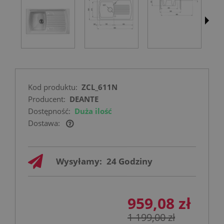
Kod produktu:
ZCL_611N
Producent:
DEANTE
Dostępność:
Duża ilość
Dostawa:
Cena nie zawiera ewentualnych kosztów
płatności
Wysyłamy:
24 Godziny
959,08 zł
1 199,00 zł