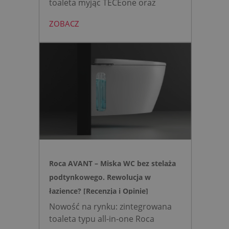
toaleta myjąc TECEone oraz
bezdotykowy przycisk TECElux
ZOBACZ
mini to zestaw, który warto
wybrać, gdy zależy nam na
nowoczesnej, higienicznej i
bezpiecznej strefie WC. Zamiast
skomplikowanej i podatnej na
usterki elektroniki, zyskujesz
intuicyjną toaletę myjącą
działającą w oparciu o ciśnienie
wody oraz elegancki, szklany
przycisk uruchamiany gestem.
Roca AVANT – Miska WC bez stelaża
podtynkowego. Rewolucja w
łazience? [Recenzja i Opinie]
Nowość na rynku: zintegrowana
toaleta typu all-in-one Roca