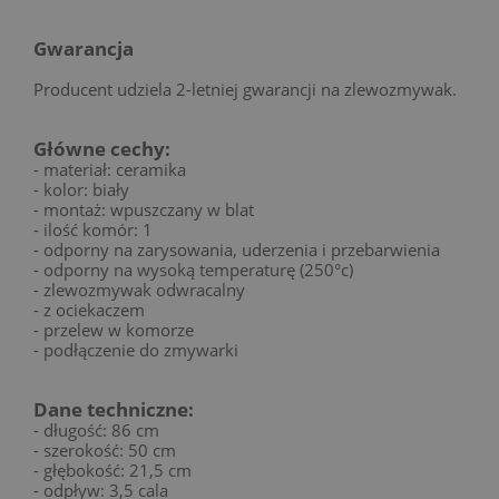
Gwarancja
Producent udziela 2-letniej gwarancji na zlewozmywak.
Główne cechy:
- materiał: ceramika
- kolor: biały
- montaż: wpuszczany w blat
- ilość komór: 1
- odporny na zarysowania, uderzenia i przebarwienia
- odporny na wysoką temperaturę (250°c)
- zlewozmywak odwracalny
- z ociekaczem
- przelew w komorze
- podłączenie do zmywarki
Dane techniczne:
- długość: 86 cm
- szerokość: 50 cm
- głębokość: 21,5 cm
- odpływ: 3,5 cala