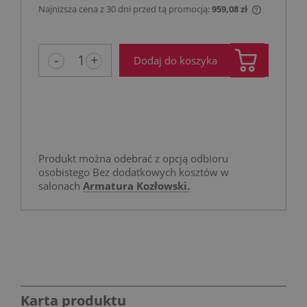
Najniższa cena z 30 dni przed tą promocją:
959,08 zł
Jeżeli pro
niż 30 dni
cena od m
-
+
Dodaj do koszyka
pojawił si
Produkt można odebrać z opcją odbioru
osobistego Bez dodatkowych kosztów w
salonach
Armatura Kozłowski.
Karta produktu