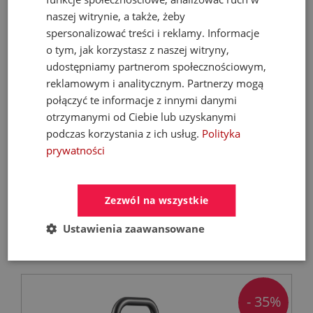
naszej witrynie, a także, żeby
spersonalizować treści i reklamy. Informacje
o tym, jak korzystasz z naszej witryny,
udostępniamy partnerom społecznościowym,
reklamowym i analitycznym. Partnerzy mogą
połączyć te informacje z innymi danymi
otrzymanymi od Ciebie lub uzyskanymi
FERROLI Kocioł BIOPELLET PRO 24 KW Eco
podczas korzystania z ich usług.
Polityka
Design
prywatności
Kotły C.O. na pellet
Zezwól na wszystkie
9 899,00 zł
Ustawienia zaawansowane
21 068,67 zł
- 35%