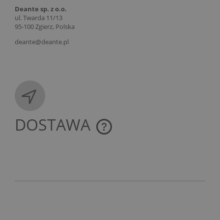
Deante sp. z o.o.
ul. Twarda 11/13
95-100 Zgierz, Polska
deante@deante.pl
DOSTAWA
CENA NIE ZAWIERA EWENTUALNYCH KOSZTÓW
PŁATNOŚCI