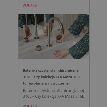
AVANT eliminuje potrzebę
ZOBACZ
montażu stelaża podtynkowego.
Zyskujesz do 20 cm przestrzeni w
łazience i o 15% cichsze
spłukiwanie dzięki technologii
opartej na efekcie Venturiego.
Idealne rozwiązanie do szybkich
remontów bez kucia ścian.
Baterie z czystej stali chirurgicznej
316L – Czy kolekcja KFA Moza 316L
to rewolucja w nowoczesnej
łazience?
Baterie z czystej stali chirurgicznej
316L – Czy kolekcja KFA Moza 316L
to rewolucja w nowoczesnej
ZOBACZ