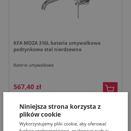
KFA MOZA 316L bateria umywalkowa
podtynkowa stal nierdzewna
Baterie umywalkowe
567,40 zł
810,57 zł
Niniejsza strona korzysta z
plików cookie
- 53%
Wykorzystujemy pliki cookie, aby oferować
funkcje społecznościowe, analizować ruch w