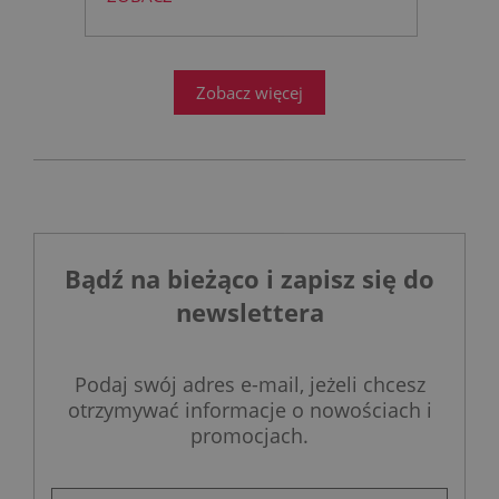
łazience?
Współczesne
projektowanie łazienek stanęło
przed ogromnym wyzwaniem.
Zobacz więcej
Bądź na bieżąco i zapisz się do
newslettera
Podaj swój adres e-mail, jeżeli chcesz
otrzymywać informacje o nowościach i
promocjach.