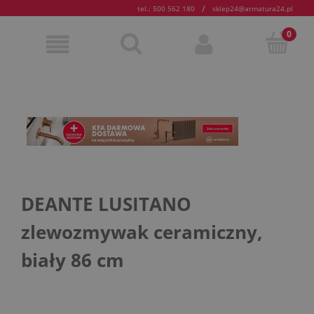
/
tel.: 500 562 180
sklep24@armatura24.pl
DEANTE LUSITANO
zlewozmywak ceramiczny,
biały 86 cm