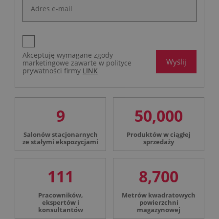
Akceptuję wymagane zgody
Wyślij
marketingowe zawarte w polityce
prywatności firmy
LINK
9
50,000
Salonów stacjonarnych
Produktów w ciągłej
ze stałymi ekspozycjami
sprzedaży
111
8,700
Pracowników,
Metrów kwadratowych
ekspertów i
powierzchni
konsultantów
magazynowej