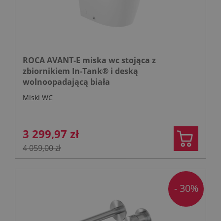
ROCA AVANT-E miska wc stojąca z
zbiornikiem In-Tank® i deską
wolnoopadającą biała
Miski WC
3 299,97 zł
4 059,00 zł
- 30%