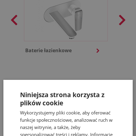
Baterie łazienkowe
Baterie 
Nasze artykuły
Niniejsza strona korzysta z
plików cookie
Wykorzystujemy pliki cookie, aby oferować
Zobacz więcej
funkcje społecznościowe, analizować ruch w
naszej witrynie, a także, żeby
spersonalizować treści i reklamy. Informacje