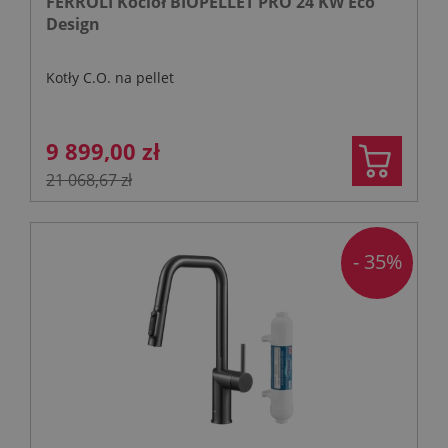
FERROLI Kocioł BIOPELLET PRO 24 KW Eco
Design
Kotły C.O. na pellet
9 899,00 zł
21 068,67 zł
- 35%