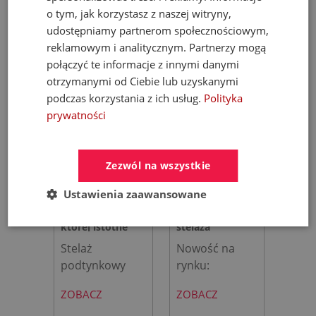
o tym, jak korzystasz z naszej witryny,
udostępniamy partnerom społecznościowym,
reklamowym i analitycznym. Partnerzy mogą
połączyć te informacje z innymi danymi
otrzymanymi od Ciebie lub uzyskanymi
podczas korzystania z ich usług.
Polityka
prywatności
Zezwól na wszystkie
Jak stworzyć
Roca AVANT –
Ustawienia zaawansowane
strefę WC, w
Miska WC bez
której istotne
stelaża
znaczenie ma
podtynkowego.
Stelaż
Nowość na
podtynkowy
rynku:
komfort, higiena
Rewolucja w
TECEprofil,
zintegrowana
i niezawodność?
łazience?
ZOBACZ
ZOBACZ
toaleta myjąc
toaleta typu
[Recenzja i
TECEone oraz
all-in-one Roca