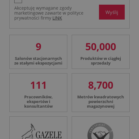
Akceptuję wymagane zgody
Wyślij
marketingowe zawarte w polityce
prywatności firmy
LINK
9
50,000
Salonów stacjonarnych
Produktów w ciągłej
ze stałymi ekspozycjami
sprzedaży
111
8,700
Pracowników,
Metrów kwadratowych
ekspertów i
powierzchni
konsultantów
magazynowej