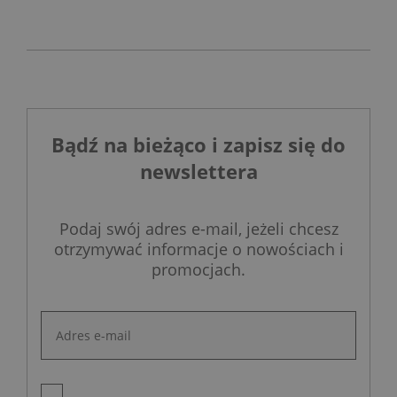
toaletę myjącą
rozwiązanie do
projektowanie
działającą w
szybkich
łazienek stanęło przed
oparciu o
remontów bez
ogromnym
ciśnienie wody
kucia ścian.
wyzwaniem.
oraz elegancki,
szklany przycisk
uruchamiany
Bądź na bieżąco i zapisz się do
gestem.
newslettera
Podaj swój adres e-mail, jeżeli chcesz
otrzymywać informacje o nowościach i
promocjach.