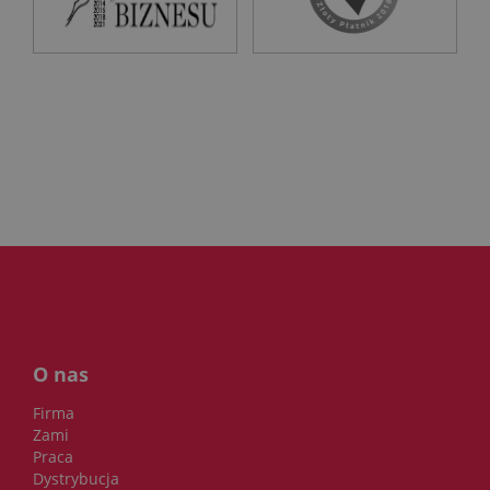
O nas
Firma
Zami
Praca
Dystrybucja