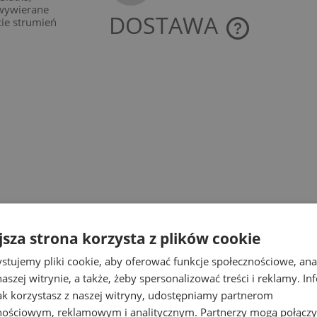
wywierane
DOSTAWA
cie strumień
CENA NIE ZAWIE
KOSZTÓW PŁATNO
jsza strona korzysta z plików cookie
stujemy pliki cookie, aby oferować funkcje społecznościowe, an
aszej witrynie, a także, żeby spersonalizować treści i reklamy. In
jak korzystasz z naszej witryny, udostępniamy partnerom
nościowym, reklamowym i analitycznym. Partnerzy mogą połączy