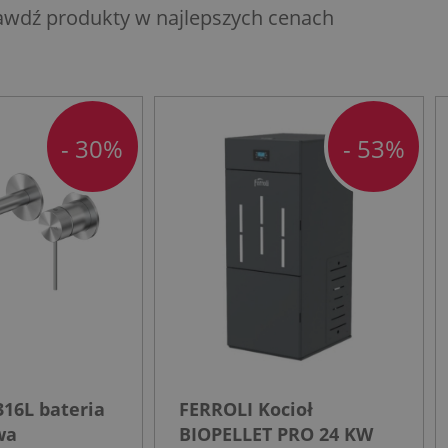
awdź produkty w najlepszych cenach
- 30%
- 53%
16L bateria
FERROLI Kocioł
wa
BIOPELLET PRO 24 KW