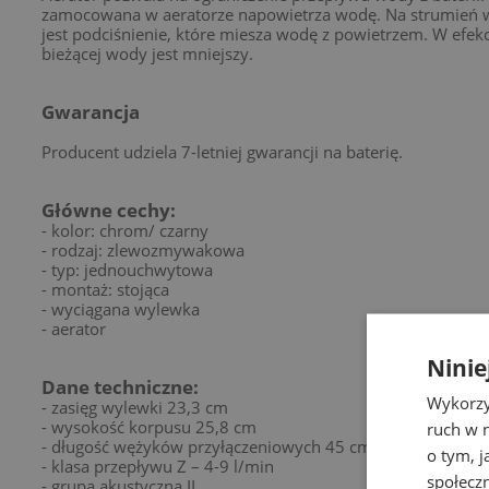
zamocowana w aeratorze napowietrza wodę. Na strumień 
jest podciśnienie, które miesza wodę z powietrzem. W efek
bieżącej wody jest mniejszy.
Gwarancja
Producent udziela 7-letniej gwarancji na baterię.
Główne cechy:
- kolor: chrom/ czarny
- rodzaj: zlewozmywakowa
- typ: jednouchwytowa
- montaż: stojąca
- wyciągana wylewka
- aerator
Ninie
Dane techniczne:
Wykorzy
- zasięg wylewki 23,3 cm
- wysokość korpusu 25,8 cm
ruch w n
- długość wężyków przyłączeniowych 45 cm
o tym, 
- klasa przepływu Z – 4-9 l/min
społecz
- grupa akustyczna II