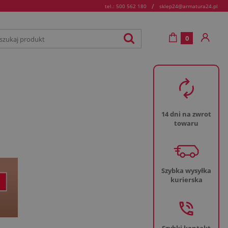
/
tel.: 500 562 180
sklep24@armatura24.pl
0
14 dni na zwrot
towaru
Szybka wysyłka
kurierska