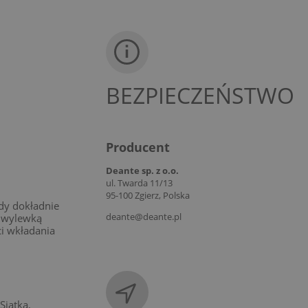
BEZPIECZEŃSTWO
Producent
Deante sp. z o.o.
ul. Twarda 11/13
95-100 Zgierz, Polska
dy dokładnie
deante@deante.pl
ą wylewką
i wkładania
Siatka,