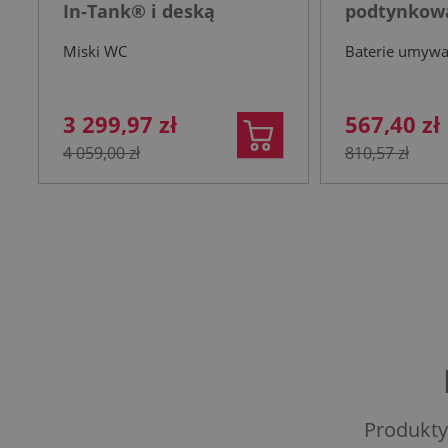
In-Tank® i deską
podtynkowa
wolnoopadającą biała
nierdzewn
Miski WC
Baterie umyw
3 299,97 zł
567,40 zł
4 059,00 zł
810,57 zł
Produkty