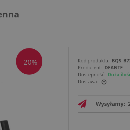
enna
-20%
Kod produktu:
BQS_B7
Producent:
DEANTE
Dostępność:
Duża iloś
Dostawa:
Cena nie
zawiera
Wysyłamy:
ewentualnych
kosztów
płatności