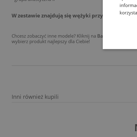
informa
korzysta
W zestawie znajdują się wężyki przyłączeniowe.
Chcesz zobaczyć inne modele? Kliknij na
Baterie kuchenne s
wybierz produkt najlepszy dla Ciebie!
Inni również kupili