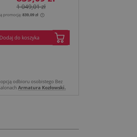
1 049,01 zł
 tą promocją:
839,09 zł
jest sprzedawany krócej
ietlana jest najniższa
Dodaj do koszyka
tu, kiedy produkt
przedaży.
opcją odbioru osobistego Bez
salonach
Armatura Kozłowski.