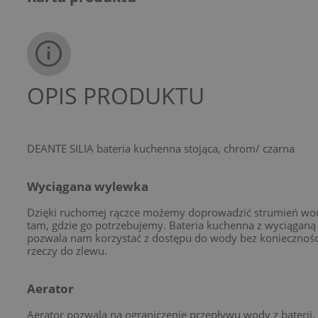
OPIS PRODUKTU
DEANTE SILIA bateria kuchenna stojąca, chrom/ czarna
Wyciągana wylewka
Dzięki ruchomej rączce możemy doprowadzić strumień wo
tam, gdzie go potrzebujemy. Bateria kuchenna z wyciągan
pozwala nam korzystać z dostępu do wody bez koniecznośc
rzeczy do zlewu.
Aerator
Aerator pozwala na ograniczenie przepływu wody z baterii. 