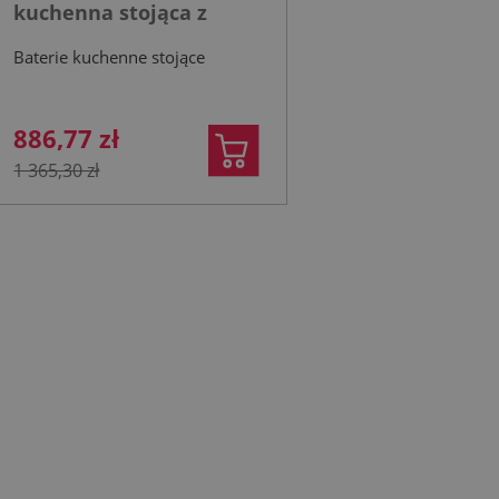
kuchenna stojąca z
filtrem HYDRO+ gun
Baterie kuchenne stojące
metal grey
886,77 zł
1 365,30 zł