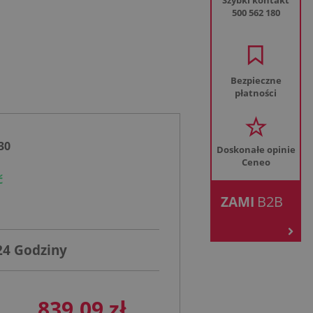
Szybki kontakt
500 562 180
Bezpieczne
płatności
30
Doskonałe opinie
Ceneo
ć
.
B2B
ZAMI
24 Godziny
839,09 zł