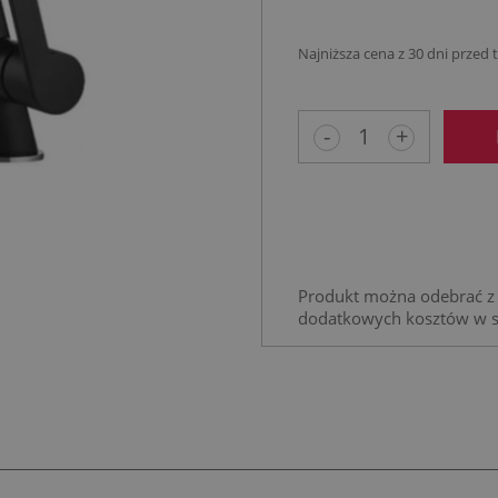
Najniższa cena z 30 dni przed
Jeżeli produkt 
niż 30 dni, wyśw
-
+
cena od momen
pojawił się w s
Produkt można odebrać z 
dodatkowych kosztów w 