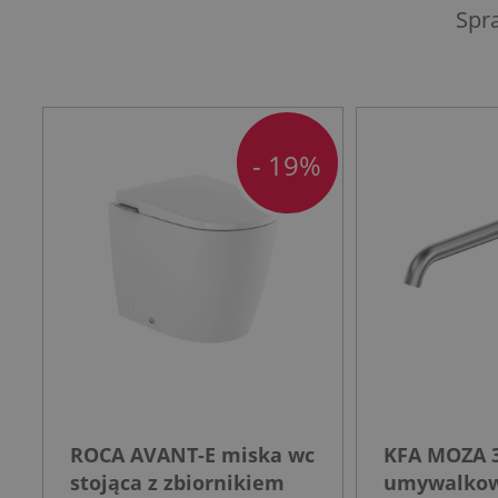
Spr
- 19%
ROCA AVANT-E miska wc
KFA MOZA 3
stojąca z zbiornikiem
umywalko