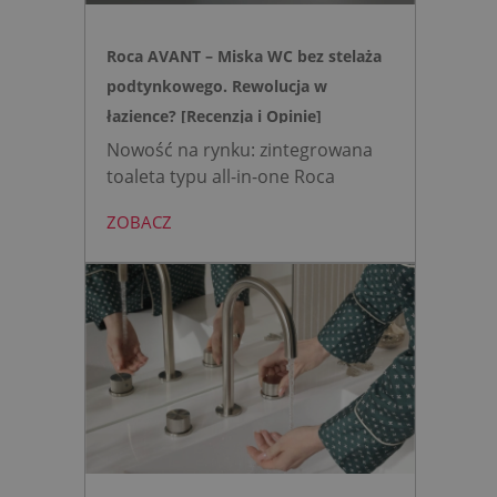
Roca AVANT – Miska WC bez stelaża
podtynkowego. Rewolucja w
łazience? [Recenzja i Opinie]
Nowość na rynku: zintegrowana
toaleta typu all-in-one Roca
AVANT eliminuje potrzebę
ZOBACZ
montażu stelaża podtynkowego.
Zyskujesz do 20 cm przestrzeni w
łazience i o 15% cichsze
spłukiwanie dzięki technologii
opartej na efekcie Venturiego.
Idealne rozwiązanie do szybkich
remontów bez kucia ścian.