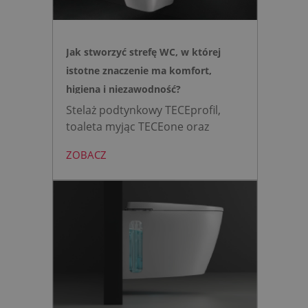
Jak stworzyć strefę WC, w której
istotne znaczenie ma komfort,
higiena i niezawodność?
Stelaż podtynkowy TECEprofil,
toaleta myjąc TECEone oraz
bezdotykowy przycisk TECElux
ZOBACZ
mini to zestaw, który warto
wybrać, gdy zależy nam na
nowoczesnej, higienicznej i
bezpiecznej strefie WC. Zamiast
skomplikowanej i podatnej na
usterki elektroniki, zyskujesz
intuicyjną toaletę myjącą
działającą w oparciu o ciśnienie
wody oraz elegancki, szklany
przycisk uruchamiany gestem.