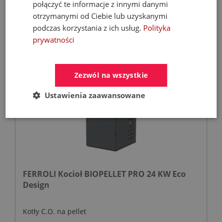
połączyć te informacje z innymi danymi
567,40 zł
otrzymanymi od Ciebie lub uzyskanymi
810,57 zł
podczas korzystania z ich usług.
Polityka
prywatności
- 53%
Zezwól na wszystkie
Ustawienia zaawansowane
FERROLI Kocioł BIOPELLET PRO 24 KW Eco
Design
Kotły C.O. na pellet