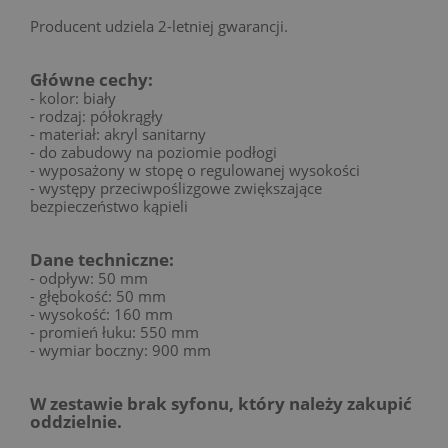
Producent udziela 2-letniej gwarancji.
Główne cechy:
- kolor: biały
- rodzaj: półokrągły
- materiał: akryl sanitarny
- do zabudowy na poziomie podłogi
- wyposażony w stopę o regulowanej wysokości
- występy przeciwpoślizgowe zwiększające
bezpieczeństwo kąpieli
Dane techniczne:
- odpływ: 50 mm
- głębokość: 50 mm
- wysokość: 160 mm
- promień łuku: 550 mm
- wymiar boczny: 900 mm
W zestawie brak syfonu, który należy zakupić
oddzielnie.