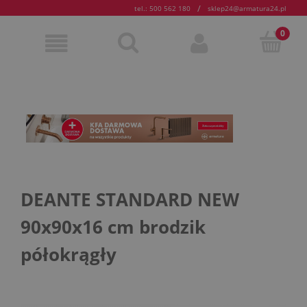
/
tel.: 500 562 180
sklep24@armatura24.pl
DEANTE STANDARD NEW
90x90x16 cm brodzik
półokrągły