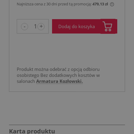
Najniższa cena z 30 dni przed tą promocją:
479,13 zł
Jeżeli pro
niż 30 dni
cena od m
-
+
Dodaj do koszyka
pojawił si
Produkt można odebrać z opcją odbioru
osobistego Bez dodatkowych kosztów w
salonach
Armatura Kozłowski.
Karta produktu