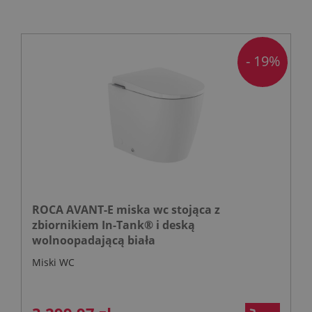
- 19%
ROCA AVANT-E miska wc stojąca z
zbiornikiem In-Tank® i deską
wolnoopadającą biała
Miski WC