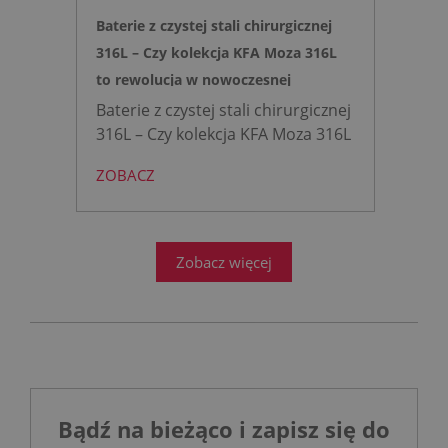
Baterie z czystej stali chirurgicznej
316L – Czy kolekcja KFA Moza 316L
to rewolucja w nowoczesnej
łazience?
Baterie z czystej stali chirurgicznej
316L – Czy kolekcja KFA Moza 316L
to rewolucja w nowoczesnej
ZOBACZ
łazience?
Współczesne
projektowanie łazienek stanęło
przed ogromnym wyzwaniem.
Zobacz więcej
Bądź na bieżąco i zapisz się do