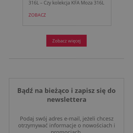
316L – Czy kolekcja KFA Moza 316L
to rewolucja w nowoczesnej
ZOBACZ
łazience?
Współczesne
projektowanie łazienek stanęło
przed ogromnym wyzwaniem.
Zobacz więcej
Bądź na bieżąco i zapisz się do
newslettera
Podaj swój adres e-mail, jeżeli chcesz
otrzymywać informacje o nowościach i
promocjach.