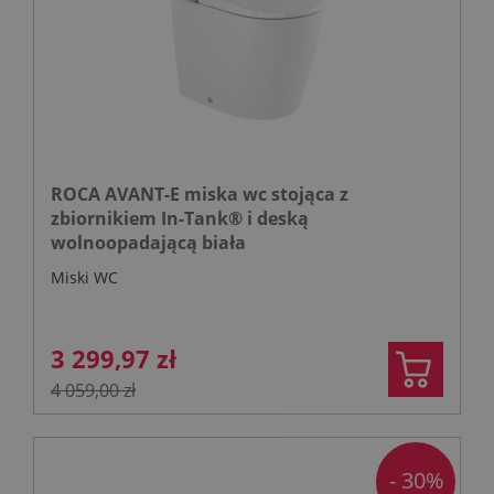
ROCA AVANT-E miska wc stojąca z
zbiornikiem In-Tank® i deską
wolnoopadającą biała
Miski WC
3 299,97 zł
4 059,00 zł
- 30%