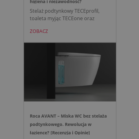
higiena i niezawodność?
Stelaż podtynkowy TECEprofil,
toaleta myjąc TECEone oraz
bezdotykowy przycisk TECElux
ZOBACZ
mini to zestaw, który warto
wybrać, gdy zależy nam na
nowoczesnej, higienicznej i
bezpiecznej strefie WC. Zamiast
skomplikowanej i podatnej na
usterki elektroniki, zyskujesz
intuicyjną toaletę myjącą
działającą w oparciu o ciśnienie
wody oraz elegancki, szklany
przycisk uruchamiany gestem.
Roca AVANT – Miska WC bez stelaża
podtynkowego. Rewolucja w
łazience? [Recenzja i Opinie]