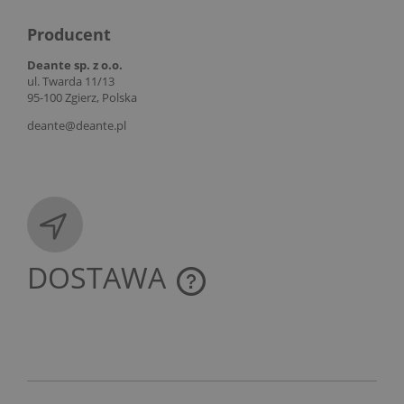
Producent
Deante sp. z o.o.
ul. Twarda 11/13
95-100 Zgierz, Polska
deante@deante.pl
DOSTAWA
CENA NIE ZAWIERA EWENTUALNYCH KOSZTÓW
PŁATNOŚCI