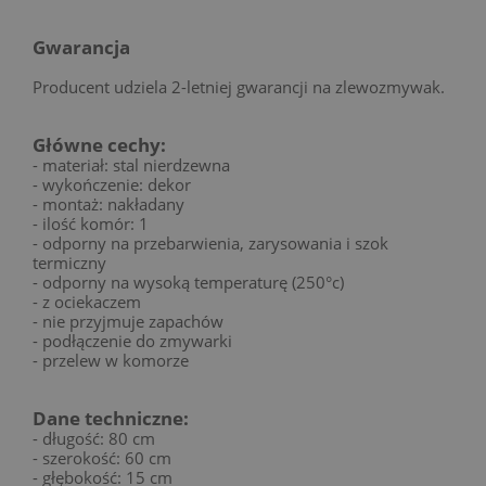
Gwarancja
Producent udziela 2-letniej gwarancji na zlewozmywak.
Główne cechy:
- materiał: stal nierdzewna
- wykończenie: dekor
- montaż: nakładany
- ilość komór: 1
- odporny na przebarwienia, zarysowania i szok
termiczny
- odporny na wysoką temperaturę (250°c)
- z ociekaczem
- nie przyjmuje zapachów
- podłączenie do zmywarki
- przelew w komorze
Dane techniczne:
- długość: 80 cm
- szerokość: 60 cm
- głębokość: 15 cm