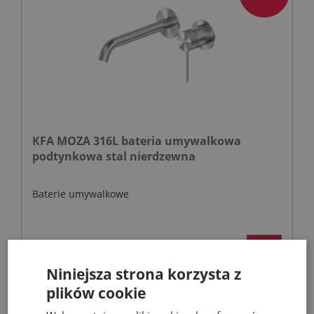
KFA MOZA 316L bateria umywalkowa
podtynkowa stal nierdzewna
Baterie umywalkowe
567,40 zł
810,57 zł
Niniejsza strona korzysta z
plików cookie