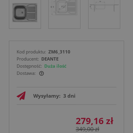
Kod produktu:
ZM6_3110
Producent:
DEANTE
Dostępność:
Duża ilość
Dostawa:
Cena nie zawiera ewentualnych kosztów
płatności
Wysyłamy:
3 dni
279,16 zł
349,00 zł