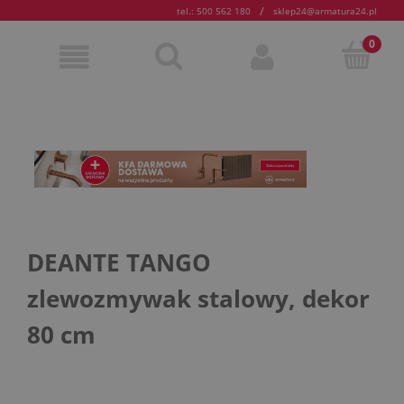
/
tel.: 500 562 180
sklep24@armatura24.pl
DEANTE TANGO
zlewozmywak stalowy, dekor
80 cm