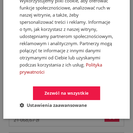
Wykorzystujemy pliki cookie, aby oferować
- 53%
funkcje społecznościowe, analizować ruch w
naszej witrynie, a także, żeby
spersonalizować treści i reklamy. Informacje
o tym, jak korzystasz z naszej witryny,
udostępniamy partnerom społecznościowym,
reklamowym i analitycznym. Partnerzy mogą
połączyć te informacje z innymi danymi
otrzymanymi od Ciebie lub uzyskanymi
podczas korzystania z ich usług.
Polityka
FERROLI Kocioł BIOPELLET PRO 24 KW Eco
prywatności
Design
Kotły C.O. na pellet
Zezwól na wszystkie
Ustawienia zaawansowane
9 899,00 zł
21 068,67 zł