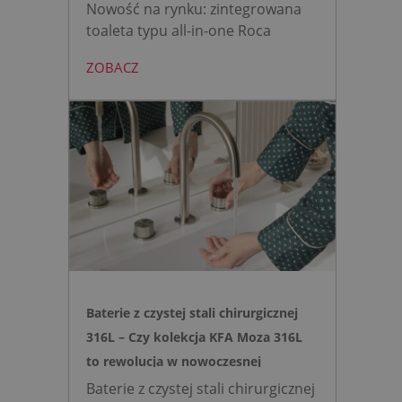
Nowość na rynku: zintegrowana
toaleta typu all-in-one Roca
AVANT eliminuje potrzebę
ZOBACZ
montażu stelaża podtynkowego.
Zyskujesz do 20 cm przestrzeni w
łazience i o 15% cichsze
spłukiwanie dzięki technologii
opartej na efekcie Venturiego.
Idealne rozwiązanie do szybkich
remontów bez kucia ścian.
Baterie z czystej stali chirurgicznej
316L – Czy kolekcja KFA Moza 316L
to rewolucja w nowoczesnej
łazience?
Baterie z czystej stali chirurgicznej