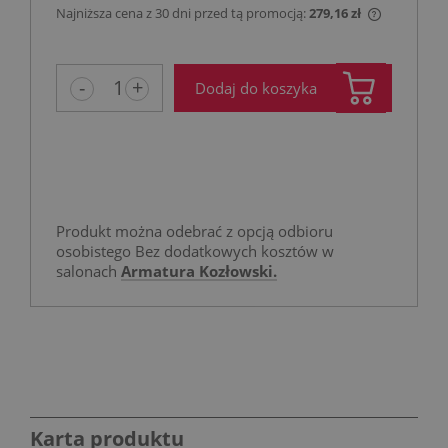
Najniższa cena z 30 dni przed tą promocją:
279,16 zł
Jeżeli pro
niż 30 dni
cena od m
-
+
Dodaj do koszyka
pojawił si
Produkt można odebrać z opcją odbioru
osobistego Bez dodatkowych kosztów w
salonach
Armatura Kozłowski.
Karta produktu