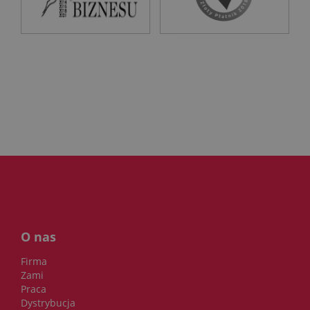
O nas
Firma
Zami
Praca
Dystrybucja