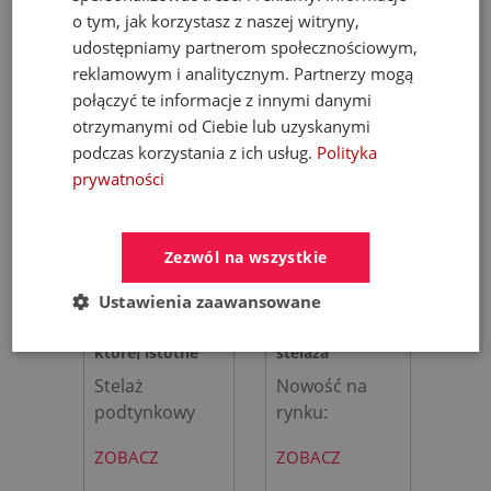
o tym, jak korzystasz z naszej witryny,
udostępniamy partnerom społecznościowym,
reklamowym i analitycznym. Partnerzy mogą
połączyć te informacje z innymi danymi
otrzymanymi od Ciebie lub uzyskanymi
podczas korzystania z ich usług.
Polityka
prywatności
Zezwól na wszystkie
Jak stworzyć
Roca AVANT –
Ustawienia zaawansowane
strefę WC, w
Miska WC bez
której istotne
stelaża
znaczenie ma
podtynkowego.
Stelaż
Nowość na
podtynkowy
rynku:
komfort, higiena
Rewolucja w
TECEprofil,
zintegrowana
i niezawodność?
łazience?
ZOBACZ
ZOBACZ
toaleta myjąc
toaleta typu
[Recenzja i
TECEone oraz
all-in-one Roca