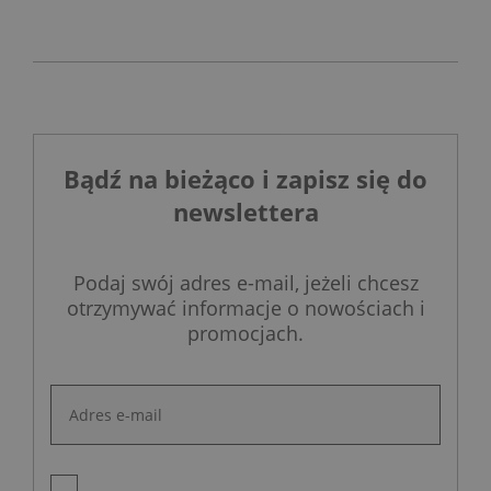
toaletę myjącą
rozwiązanie do
projektowanie
działającą w
szybkich
łazienek stanęło przed
oparciu o
remontów bez
ogromnym
ciśnienie wody
kucia ścian.
wyzwaniem.
oraz elegancki,
szklany przycisk
uruchamiany
Bądź na bieżąco i zapisz się do
gestem.
newslettera
Podaj swój adres e-mail, jeżeli chcesz
otrzymywać informacje o nowościach i
promocjach.