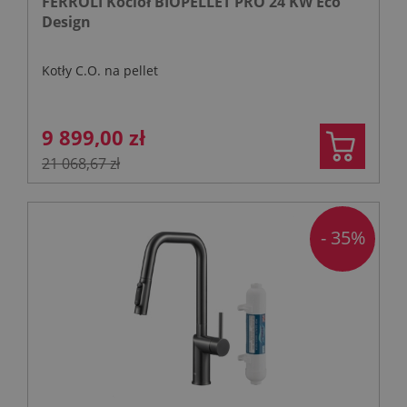
FERROLI Kocioł BIOPELLET PRO 24 KW Eco
Design
Kotły C.O. na pellet
9 899,00 zł
21 068,67 zł
- 35%