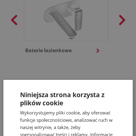
Baterie łazienkowe
Baterie 
Nasze artykuły
Niniejsza strona korzysta z
plików cookie
Wykorzystujemy pliki cookie, aby oferować
Zobacz więcej
funkcje społecznościowe, analizować ruch w
naszej witrynie, a także, żeby
spersonalizować treści i reklamy. Informacje