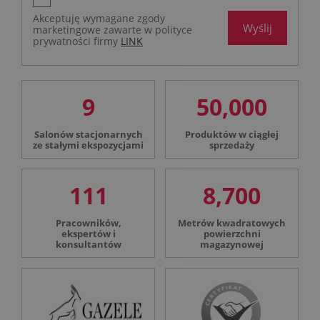
Akceptuję wymagane zgody
Wyślij
marketingowe zawarte w polityce
prywatności firmy
LINK
9
50,000
Salonów stacjonarnych
Produktów w ciągłej
ze stałymi ekspozycjami
sprzedaży
111
8,700
Pracowników,
Metrów kwadratowych
ekspertów i
powierzchni
konsultantów
magazynowej