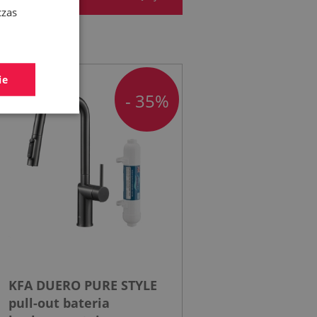
czas
ie
- 35%
KFA DUERO PURE STYLE
pull-out bateria