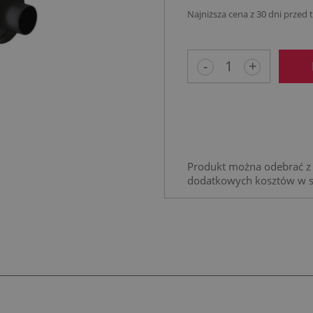
Najniższa cena z 30 dni przed
Jeżeli produkt 
niż 30 dni, wyśw
-
+
cena od momen
pojawił się w s
Produkt można odebrać z 
dodatkowych kosztów w 