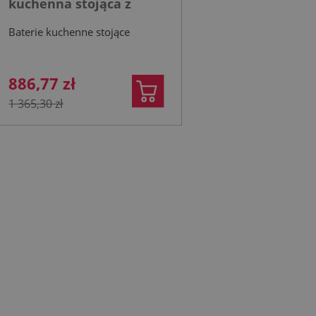
kuchenna stojąca z
filtrem HYDRO+ gun
Baterie kuchenne stojące
metal grey
886,77 zł
1 365,30 zł