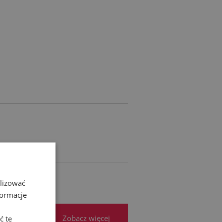
RA EWENTUALNYCH
ŚCI
alizować
formacje
Zobacz więcej
ć te