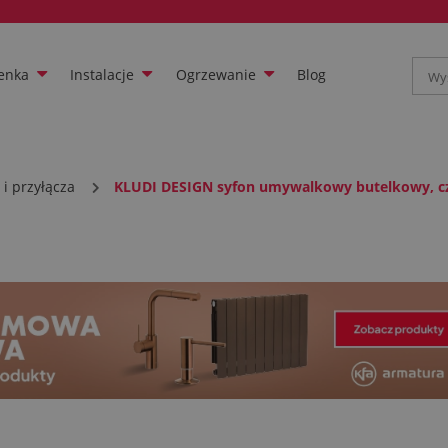
enka
Instalacje
Ogrzewanie
Blog
i przyłącza
KLUDI DESIGN syfon umywalkowy butelkowy, c