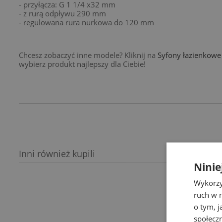
- przyłącza: G 1 1/4 x32 mm
- z rurą odpływu 290 mm
- regulowana rura nurkowa do 120 mm
Chcesz zobaczyć inne modele? Kliknij na
Syfony łazienkowe 
wybierz produkt najlepszy dla Ciebie!
Inni również kupili
Ninie
Wykorzy
ruch w n
o tym, 
społecz