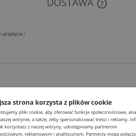
DOSTAWA
CENA NIE ZAWIE
KOSZTÓW PŁATNO
i przyłącza
i
jsza strona korzysta z plików cookie
stujemy pliki cookie, aby oferować funkcje społecznościowe, an
aszej witrynie, a także, żeby spersonalizować treści i reklamy. In
Najlepsze promocje
jak korzystasz z naszej witryny, udostępniamy partnerom
nościowym, reklamowym i analitycznym. Partnerzy mogą połączy