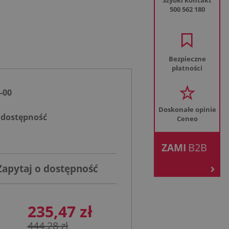
Szybki kontakt
500 562 180
Bezpieczne
płatności
-00
Doskonałe opinie
 dostępność
Ceneo
.
B2B
ZAMI
Zapytaj o dostępność
235,47 zł
444,28 zł