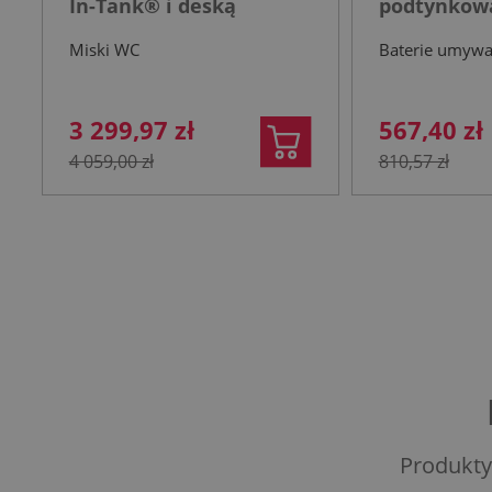
In-Tank® i deską
podtynkowa
wolnoopadającą biała
nierdzewn
Miski WC
Baterie umyw
3 299,97 zł
567,40 zł
4 059,00 zł
810,57 zł
Produkty