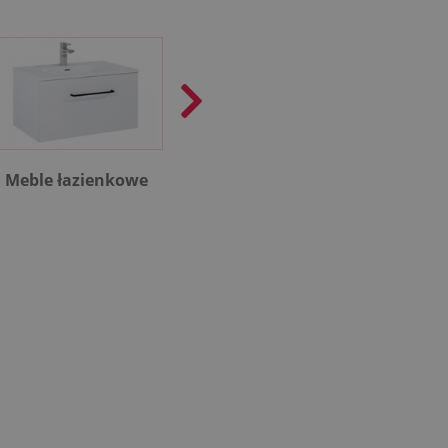
Meble łazienkowe
Rekuperacja
Kotł