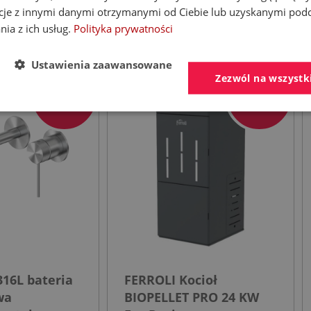
awdź produkty w najlepszych cenach
cje z innymi danymi otrzymanymi od Ciebie lub uzyskanymi pod
nia z ich usług.
Polityka prywatności
Ustawienia zaawansowane
Zezwól na wszystk
- 30%
- 53%
16L bateria
FERROLI Kocioł
wa
BIOPELLET PRO 24 KW