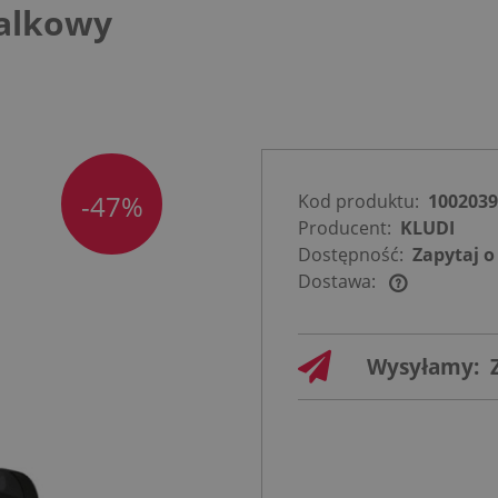
alkowy
-47%
Kod produktu:
1002039
Producent:
KLUDI
Dostępność:
Zapytaj o
Dostawa:
Cena nie
zawiera
Wysyłamy:
ewentualnych
kosztów
płatności