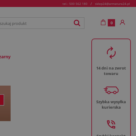
/
tel.: 500 562 180
sklep24@armatura24.pl
0
zarny
14 dni na zwrot
towaru
Szybka wysyłka
kurierska