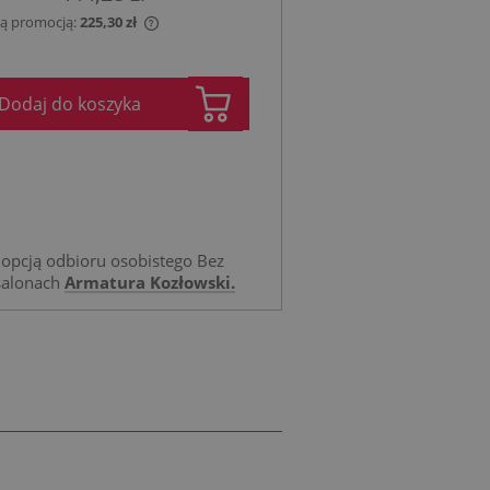
 tą promocją:
225,30 zł
jest sprzedawany krócej
ietlana jest najniższa
Dodaj do koszyka
tu, kiedy produkt
przedaży.
opcją odbioru osobistego Bez
salonach
Armatura Kozłowski.