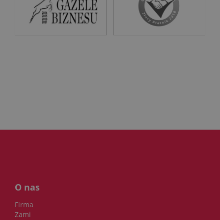
O nas
Firma
Zami