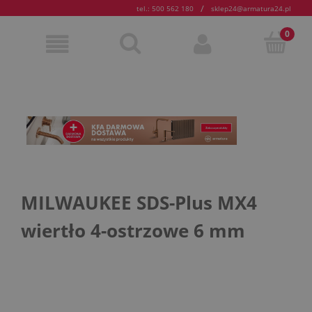
/
tel.: 500 562 180
sklep24@armatura24.pl
MILWAUKEE SDS-Plus MX4
wiertło 4-ostrzowe 6 mm