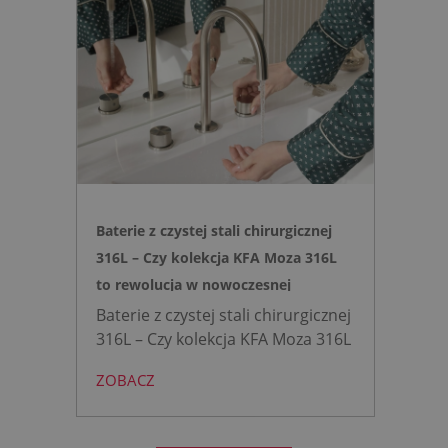
łazience i o 15% cichsze
spłukiwanie dzięki technologii
opartej na efekcie Venturiego.
Idealne rozwiązanie do szybkich
remontów bez kucia ścian.
Baterie z czystej stali chirurgicznej
316L – Czy kolekcja KFA Moza 316L
to rewolucja w nowoczesnej
łazience?
Baterie z czystej stali chirurgicznej
316L – Czy kolekcja KFA Moza 316L
to rewolucja w nowoczesnej
ZOBACZ
łazience?
Współczesne
projektowanie łazienek stanęło
przed ogromnym wyzwaniem.