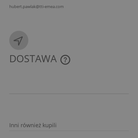
hubert.pawlak@tti-emea.com
DOSTAWA
CENA NIE ZAWIERA EWENTUALNYCH KOSZTÓW
PŁATNOŚCI
Inni również kupili