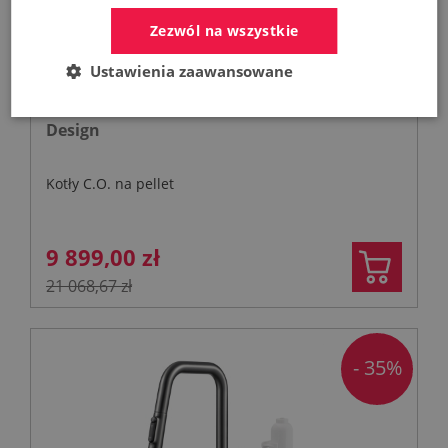
Zezwól na wszystkie
Ustawienia zaawansowane
FERROLI Kocioł BIOPELLET PRO 24 KW Eco
Design
Kotły C.O. na pellet
9 899,00 zł
21 068,67 zł
- 35%