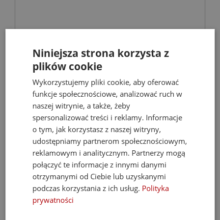
KFA MOZA 316L bateria umywalkowa
Niniejsza strona korzysta z
podtynkowa stal nierdzewna
plików cookie
Baterie umywalkowe
Wykorzystujemy pliki cookie, aby oferować
funkcje społecznościowe, analizować ruch w
naszej witrynie, a także, żeby
567,40 zł
spersonalizować treści i reklamy. Informacje
810,57 zł
o tym, jak korzystasz z naszej witryny,
udostępniamy partnerom społecznościowym,
reklamowym i analitycznym. Partnerzy mogą
połączyć te informacje z innymi danymi
- 53%
otrzymanymi od Ciebie lub uzyskanymi
podczas korzystania z ich usług.
Polityka
prywatności