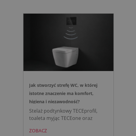
Jak stworzyć strefę WC, w której
istotne znaczenie ma komfort,
higiena i niezawodność?
Stelaż podtynkowy TECEprofil,
toaleta myjąc TECEone oraz
bezdotykowy przycisk TECElux
ZOBACZ
mini to zestaw, który warto