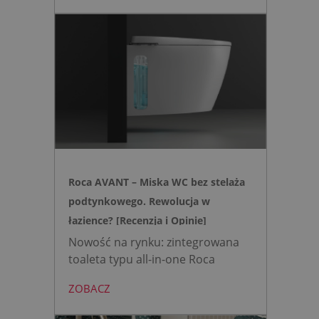
wybrać, gdy zależy nam na
nowoczesnej, higienicznej i
bezpiecznej strefie WC. Zamiast
skomplikowanej i podatnej na
usterki elektroniki, zyskujesz
intuicyjną toaletę myjącą
działającą w oparciu o ciśnienie
wody oraz elegancki, szklany
przycisk uruchamiany gestem.
Roca AVANT – Miska WC bez stelaża
podtynkowego. Rewolucja w
łazience? [Recenzja i Opinie]
Nowość na rynku: zintegrowana
toaleta typu all-in-one Roca
AVANT eliminuje potrzebę
ZOBACZ
montażu stelaża podtynkowego.
Zyskujesz do 20 cm przestrzeni w