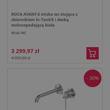
ROCA AVANT-E miska wc stojąca z
zbiornikiem In-Tank® i deską
wolnoopadającą biała
Miski WC
3 299,97 zł
4 059,00 zł
- 30%