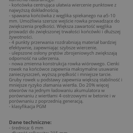
- końcówka centrująca ułatwia wiercenie punktowe z
najwyższą dokładnością.
- spawana końcówka z węglika spiekanego na ⌀5-10
mm. Umożliwia szersze wejście rowka prowadzące do
zwiększenia prędkości. Większa zawartość węglika
prowadzi do zwiększonej trwałości końcówki i dłuższej
żywotności.
- 4 punkty przerwania rozdrabniają materiał bardziej
efektywnie, zapewniając szybsze wiercenie.
- ulepszone osłony prętów zbrojeniowych zwiększają
odporność na uderzenia.
- nowa zmienna konstrukcja rowka wiórowego. Cienki
rowek na końcówce zapewnia maksymalne usuwanie
zanieczyszczeń, wyższą prędkość i mniejsze tarcie.
Gruby rowek u podstawy zapewnia większą stabilność i
mniejsze ryzyko złamania wiertła. Do 20% więcej
otworów na jednym ładowaniu akumulatora w
porównaniu z wiertłami 4-ostrzowymi w betonie i w
porównaniu z poprzednią generacją.
- klasyfikacja PGM
Dane techniczne:
- średnica: 6 mm
- długość całkowita: 215 mm