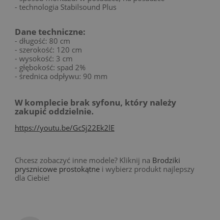
- technologia Stabilsound Plus
Dane techniczne:
- długość: 80 cm
- szerokość: 120 cm
- wysokość: 3 cm
- głębokość: spad 2%
- średnica odpływu: 90 mm
W komplecie brak syfonu, który należy
zakupić oddzielnie.
https://youtu.be/GcSj22Ek2lE
Chcesz zobaczyć inne modele? Kliknij na
Brodziki
prysznicowe prostokątne
i wybierz produkt najlepszy
dla Ciebie!