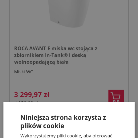
ROCA AVANT-E miska wc stojąca z
zbiornikiem In-Tank® i deską
wolnoopadającą biała
Miski WC
3 299,97 zł
4 059,00 zł
Niniejsza strona korzysta z
plików cookie
- 30%
Wykorzystujemy pliki cookie, aby oferować