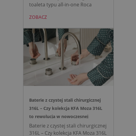
toaleta typu all-in-one Roca
AVANT eliminuje potrzebę
ZOBACZ
montażu stelaża podtynkowego.
Zyskujesz do 20 cm przestrzeni w
łazience i o 15% cichsze
spłukiwanie dzięki technologii
opartej na efekcie Venturiego.
Idealne rozwiązanie do szybkich
remontów bez kucia ścian.
Baterie z czystej stali chirurgicznej
316L – Czy kolekcja KFA Moza 316L
to rewolucja w nowoczesnej
łazience?
Baterie z czystej stali chirurgicznej
316L – Czy kolekcja KFA Moza 316L