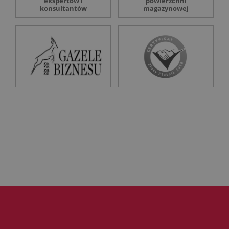
ekspertów i
powierzchni
konsultantów
magazynowej