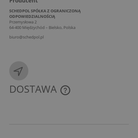
Producent
SCHEDPOL SPÓŁKA Z OGRANICZONĄ
ODPOWIEDZIALNOŚCIĄ
Przemysłowa 2
64-400 Międzychód – Bielsko, Polska
biuro@schedpol.pl
DOSTAWA
CENA NIE ZAWIERA EWENTUALNYCH KOSZTÓW
PŁATNOŚCI