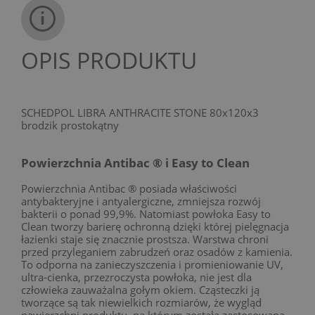
OPIS PRODUKTU
SCHEDPOL LIBRA ANTHRACITE STONE 80x120x3
brodzik prostokątny
Powierzchnia Antibac ® i Easy to Clean
Powierzchnia Antibac ® posiada właściwości
antybakteryjne i antyalergiczne, zmniejsza rozwój
bakterii o ponad 99,9%. Natomiast powłoka Easy to
Clean tworzy barierę ochronną dzięki której pielęgnacja
łazienki staje się znacznie prostsza. Warstwa chroni
przed przyleganiem zabrudzeń oraz osadów z kamienia.
To odporna na zanieczyszczenia i promieniowanie UV,
ultra-cienka, przezroczysta powłoka, nie jest dla
człowieka zauważalna gołym okiem. Cząsteczki ją
tworzące są tak niewielkich rozmiarów, że wygląd
nawierzchni produktu, na którym została zastosowana,