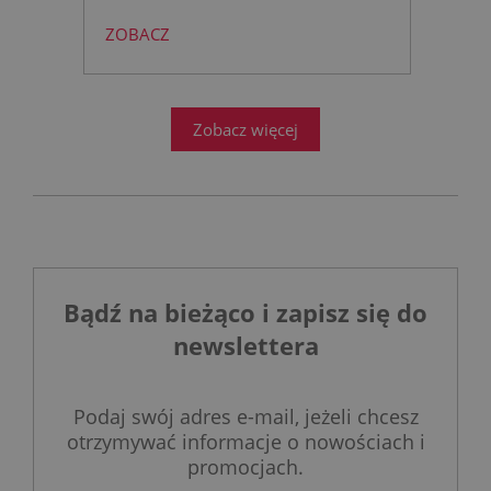
to rewolucja w nowoczesnej
ZOBACZ
łazience?
Współczesne
projektowanie łazienek stanęło
przed ogromnym wyzwaniem.
Zobacz więcej
Bądź na bieżąco i zapisz się do
newslettera
Podaj swój adres e-mail, jeżeli chcesz
otrzymywać informacje o nowościach i
promocjach.