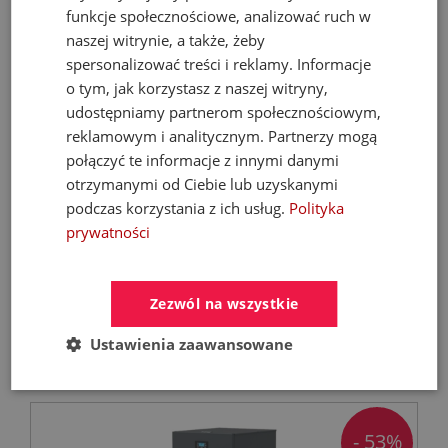
funkcje społecznościowe, analizować ruch w
naszej witrynie, a także, żeby
spersonalizować treści i reklamy. Informacje
o tym, jak korzystasz z naszej witryny,
udostępniamy partnerom społecznościowym,
reklamowym i analitycznym. Partnerzy mogą
połączyć te informacje z innymi danymi
KFA MOZA 316L bateria umywalkowa
otrzymanymi od Ciebie lub uzyskanymi
podtynkowa stal nierdzewna
podczas korzystania z ich usług.
Polityka
prywatności
Baterie umywalkowe
Zezwól na wszystkie
567,40 zł
Ustawienia zaawansowane
810,57 zł
- 53%